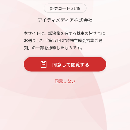
※ 受付開始は午後1時を予定しております。
決算ハイライト
証券コード 2148
開催場所
アイティメディア株式会社
東京都千代田区紀尾井町3番12号
議決権を行使する
本サイトは、議決権を有する株主の皆さまに
紀尾井町ビル（受付13階）
全文PDFを見る
お送りした「第27回 定時株主総会招集ご通
当社会議室
知」の一部を抜粋したものです。
IRサイトを見る
地図を⾒る
同意して閲覧する
同意しない
第1号議案
取締役（監査等委員である取締役を除く。）6名選任の件
第2号議案
監査等委員である取締役1名選任の件