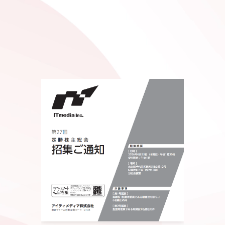
証券コード 2148
アイティメディア株式会社
第
27
回定時株主総会
招集ご通知
開催概要
議案
第1号議案
取締役（監査等委員である取締役を
開催日時
除く。）6名選任の件
第2号議案
2026年6月25日（木曜日）午後1時30分
監査等委員である取締役1名選任の件