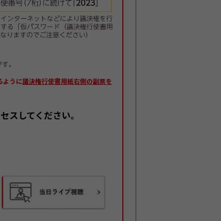
るように
議決権行使書用紙右側の副票を
アクセスしてください。