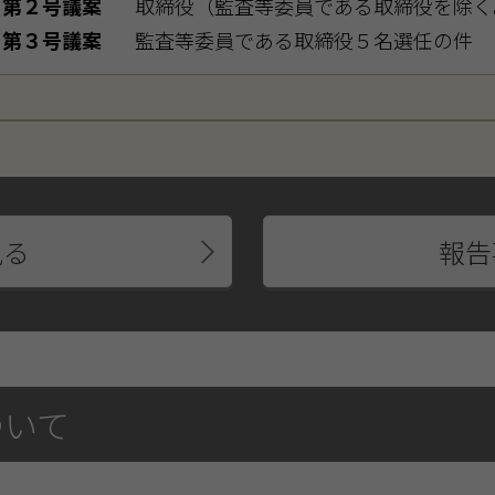
第２号議案
取締役（監査等委員である取締役を除く
第３号議案
監査等委員である取締役５名選任の件
見る
報告
ついて