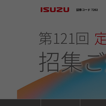
証券コード 7202
第121回
招集ご