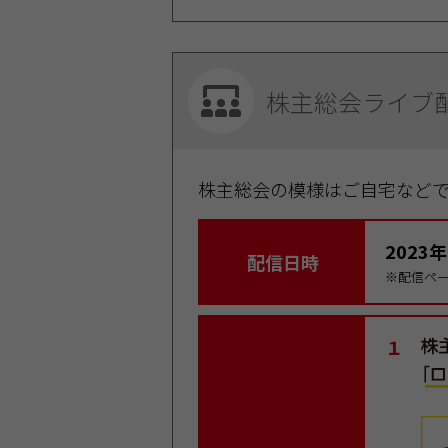
株主総会
ライブ
株主総会の模様はご自宅など
2023
配信日時
※配信ペー
１