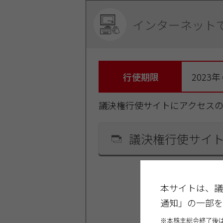
インターネット
行使期限
2023
議決権行使サイトにアクセス
議決権行使サイ
議決権行使サイ
本サイトは、議
通知」の一部を
三菱UFJ信託
※本株主総会終了後