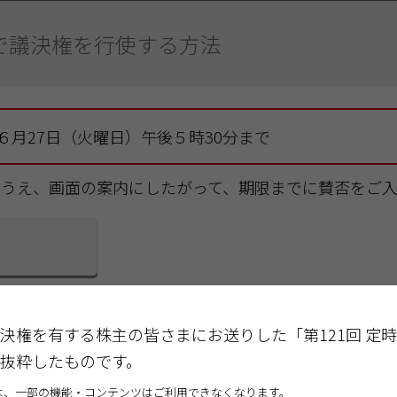
で議決権を
行使する方法
年６月27日（火曜日）
午後５時30分まで
のうえ、画面の案内にしたがって、期限までに賛否をご
ト
トに関するお問い合わせ
決権を有する株主の皆さまにお送りした「第121回 定
抜粋したものです。
銀行株式会社
証券代行部（ヘルプデスク）
は、一部の機能・コンテンツはご利用できなくなります。