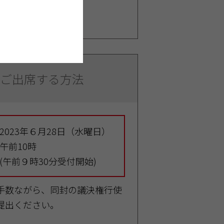
00
ご出席する方法
2023年６月28日（水曜日）
午前10時
(午前９時30分受付開始)
手数ながら、同封の議決権行使
提出ください。