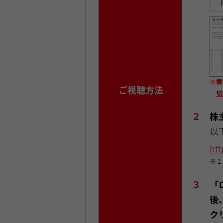
※書
ご視聴方法
切
２
株
以
htt
※１
３
「
後
ク