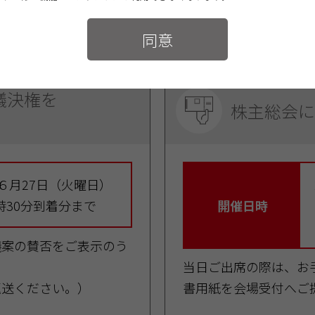
3－027
（通話料無料）
受付時間：午前9：00～午後9：
同意
議決権を
株主総会に
年６月27日（火曜日）
時30分到着分まで
開催日時
議案の賛否をご表示のう
当日ご出席の際は、お
返送ください。）
書用紙を会場受付へご