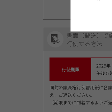
電話：0120－17
書面（郵送）で
行使する方法
2023
行使期限
午後５
同封の議決権行使書用紙に各
え、ご返送ください。
（期限までに到着するようご