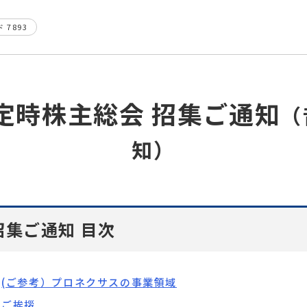
 7893
回 定時株主総会
招集ご通知
（
知）
招集ご通知 ⽬次
(ご参考）プロネクサスの事業領域
ご挨拶